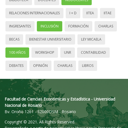
RELACIONES INTERNACIONALES
I + D
IITEA
IITAE
INGRESANTES
INCLUSIÓN
FORMACIÓN
CHARLAS
BECAS
BIENESTAR UNIVERSITARIO
LEY MICAELA
100 AÑOS
WORKSHOP
UNR
CONTABILIDAD
DEBATES
OPINIÓN
CHARLAS
LIBROS
Facultad de Ciencias Económicas y Estadística - Universidad
Nacional de Rosario
Bv. Oroño 1261 - S2000DSM - Rosario
Copyright © 2021. All Rights Reserved.