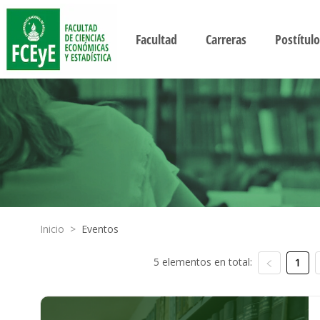
Facultad
Carreras
Postítulo
Inicio
>
Eventos
5 elementos en total:
1