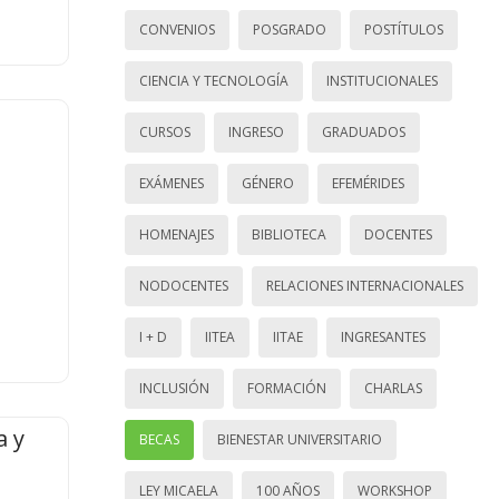
CONVENIOS
POSGRADO
POSTÍTULOS
CIENCIA Y TECNOLOGÍA
INSTITUCIONALES
CURSOS
INGRESO
GRADUADOS
EXÁMENES
GÉNERO
EFEMÉRIDES
HOMENAJES
BIBLIOTECA
DOCENTES
NODOCENTES
RELACIONES INTERNACIONALES
I + D
IITEA
IITAE
INGRESANTES
INCLUSIÓN
FORMACIÓN
CHARLAS
a y
BECAS
BIENESTAR UNIVERSITARIO
LEY MICAELA
100 AÑOS
WORKSHOP