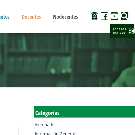
antes
Docentes
Nodocentes
ACCESOS
RAPIDOS
Categorías
Alumnado
Información General