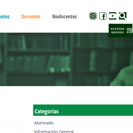
antes
Docentes
Nodocentes
ACCESOS
RAPIDOS
Categorías
Alumnado
Información General