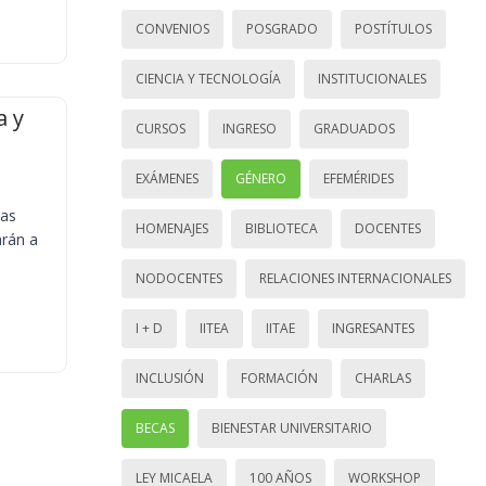
CONVENIOS
POSGRADO
POSTÍTULOS
CIENCIA Y TECNOLOGÍA
INSTITUCIONALES
a y
CURSOS
INGRESO
GRADUADOS
EXÁMENES
GÉNERO
EFEMÉRIDES
ias
HOMENAJES
BIBLIOTECA
DOCENTES
arán a
NODOCENTES
RELACIONES INTERNACIONALES
I + D
IITEA
IITAE
INGRESANTES
INCLUSIÓN
FORMACIÓN
CHARLAS
BECAS
BIENESTAR UNIVERSITARIO
LEY MICAELA
100 AÑOS
WORKSHOP