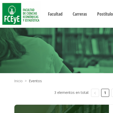
Facultad
Carreras
Postítulo
Inicio
>
Eventos
3 elementos en total:
1