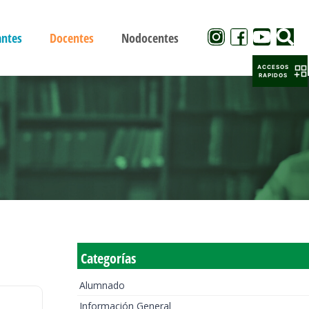
antes
Docentes
Nodocentes
ACCESOS
RAPIDOS
Categorías
Alumnado
Información General