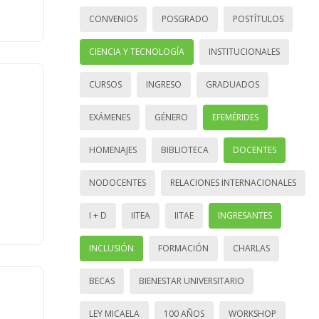
CONVENIOS
POSGRADO
POSTÍTULOS
CIENCIA Y TECNOLOGÍA
INSTITUCIONALES
CURSOS
INGRESO
GRADUADOS
EXÁMENES
GÉNERO
EFEMÉRIDES
HOMENAJES
BIBLIOTECA
DOCENTES
NODOCENTES
RELACIONES INTERNACIONALES
I + D
IITEA
IITAE
INGRESANTES
INCLUSIÓN
FORMACIÓN
CHARLAS
BECAS
BIENESTAR UNIVERSITARIO
LEY MICAELA
100 AÑOS
WORKSHOP