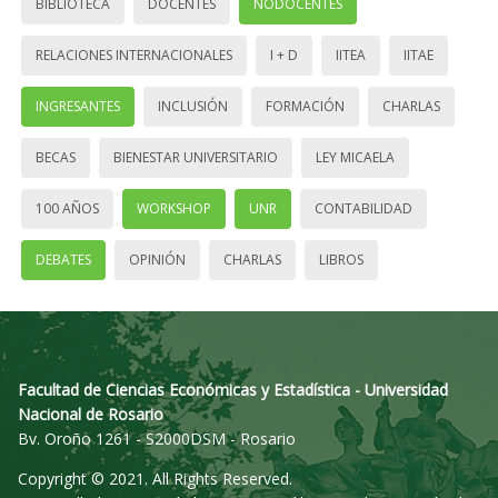
BIBLIOTECA
DOCENTES
NODOCENTES
RELACIONES INTERNACIONALES
I + D
IITEA
IITAE
INGRESANTES
INCLUSIÓN
FORMACIÓN
CHARLAS
BECAS
BIENESTAR UNIVERSITARIO
LEY MICAELA
100 AÑOS
WORKSHOP
UNR
CONTABILIDAD
DEBATES
OPINIÓN
CHARLAS
LIBROS
Facultad de Ciencias Económicas y Estadística - Universidad
Nacional de Rosario
Bv. Oroño 1261 - S2000DSM - Rosario
Copyright © 2021. All Rights Reserved.