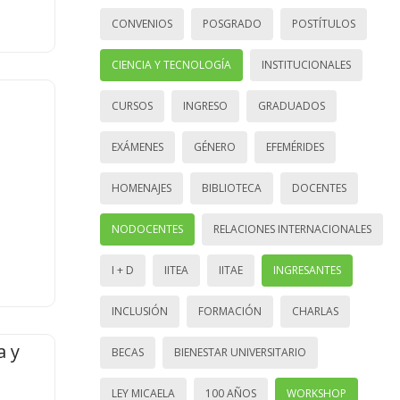
CONVENIOS
POSGRADO
POSTÍTULOS
CIENCIA Y TECNOLOGÍA
INSTITUCIONALES
CURSOS
INGRESO
GRADUADOS
EXÁMENES
GÉNERO
EFEMÉRIDES
HOMENAJES
BIBLIOTECA
DOCENTES
NODOCENTES
RELACIONES INTERNACIONALES
I + D
IITEA
IITAE
INGRESANTES
INCLUSIÓN
FORMACIÓN
CHARLAS
a y
BECAS
BIENESTAR UNIVERSITARIO
LEY MICAELA
100 AÑOS
WORKSHOP