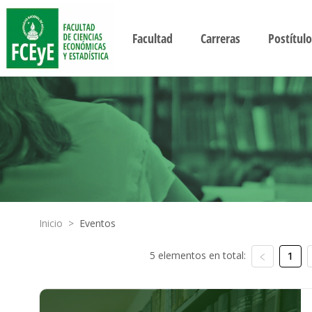
Facultad
Carreras
Postítulo
Inicio
>
Eventos
5 elementos en total:
1