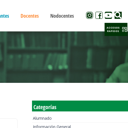
antes
Docentes
Nodocentes
ACCESOS
RAPIDOS
Categorías
Alumnado
Información General