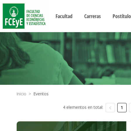
Facultad
Carreras
Postítulo
Inicio
>
Eventos
4 elementos en total:
1