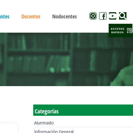
antes
Docentes
Nodocentes
ACCESOS
RAPIDOS
Categorías
Alumnado
Información General