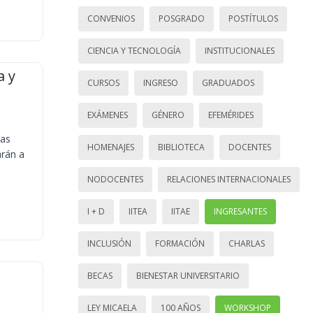
CONVENIOS
POSGRADO
POSTÍTULOS
CIENCIA Y TECNOLOGÍA
INSTITUCIONALES
a y
CURSOS
INGRESO
GRADUADOS
EXÁMENES
GÉNERO
EFEMÉRIDES
ias
HOMENAJES
BIBLIOTECA
DOCENTES
arán a
NODOCENTES
RELACIONES INTERNACIONALES
I + D
IITEA
IITAE
INGRESANTES
INCLUSIÓN
FORMACIÓN
CHARLAS
BECAS
BIENESTAR UNIVERSITARIO
LEY MICAELA
100 AÑOS
WORKSHOP