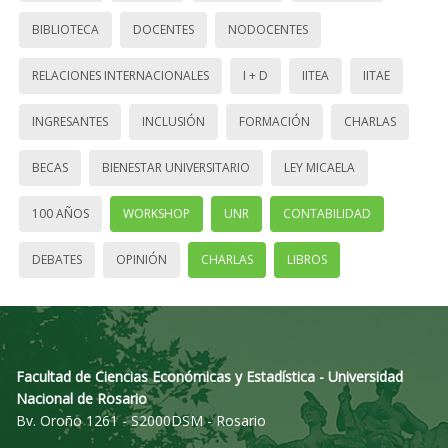
BIBLIOTECA
DOCENTES
NODOCENTES
RELACIONES INTERNACIONALES
I + D
IITEA
IITAE
INGRESANTES
INCLUSIÓN
FORMACIÓN
CHARLAS
BECAS
BIENESTAR UNIVERSITARIO
LEY MICAELA
100 AÑOS
WORKSHOP
UNR
CONTABILIDAD
DEBATES
OPINIÓN
CHARLAS
LIBROS
Facultad de Ciencias Económicas y Estadística - Universidad
Nacional de Rosario
Bv. Oroño 1261 - S2000DSM - Rosario