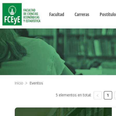
Facultad
Carreras
Postítulo
Inicio
>
Eventos
5 elementos en total:
1