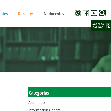
antes
Docentes
Nodocentes
ACCESOS
RAPIDOS
Categorías
Alumnado
Información General