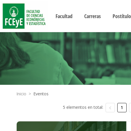
Facultad
Carreras
Postítulo
Inicio
>
Eventos
5 elementos en total:
1