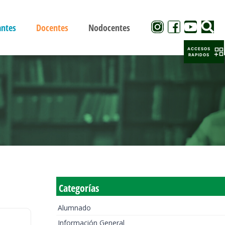
antes
Docentes
Nodocentes
ACCESOS
RAPIDOS
Categorías
Alumnado
Información General