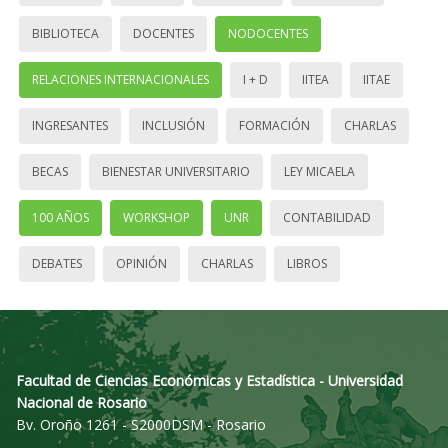
BIBLIOTECA
DOCENTES
NODOCENTES
RELACIONES INTERNACIONALES
I + D
IITEA
IITAE
INGRESANTES
INCLUSIÓN
FORMACIÓN
CHARLAS
BECAS
BIENESTAR UNIVERSITARIO
LEY MICAELA
100 AÑOS
WORKSHOP
UNR
CONTABILIDAD
DEBATES
OPINIÓN
CHARLAS
LIBROS
Facultad de Ciencias Económicas y Estadística - Universidad
Nacional de Rosario
Bv. Oroño 1261 - S2000DSM - Rosario