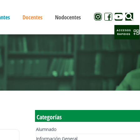
antes
Docentes
Nodocentes
ACCESOS
RAPIDOS
Categorías
Alumnado
Información General