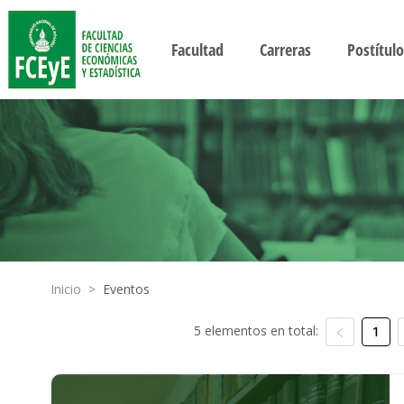
Facultad
Carreras
Postítulo
Inicio
>
Eventos
5 elementos en total:
1