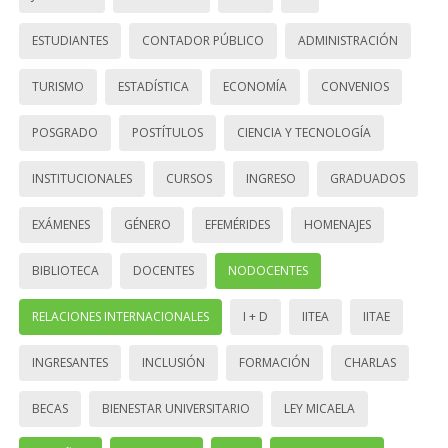
ESTUDIANTES
CONTADOR PÚBLICO
ADMINISTRACIÓN
TURISMO
ESTADÍSTICA
ECONOMÍA
CONVENIOS
POSGRADO
POSTÍTULOS
CIENCIA Y TECNOLOGÍA
INSTITUCIONALES
CURSOS
INGRESO
GRADUADOS
EXÁMENES
GÉNERO
EFEMÉRIDES
HOMENAJES
BIBLIOTECA
DOCENTES
NODOCENTES
RELACIONES INTERNACIONALES
I + D
IITEA
IITAE
INGRESANTES
INCLUSIÓN
FORMACIÓN
CHARLAS
BECAS
BIENESTAR UNIVERSITARIO
LEY MICAELA