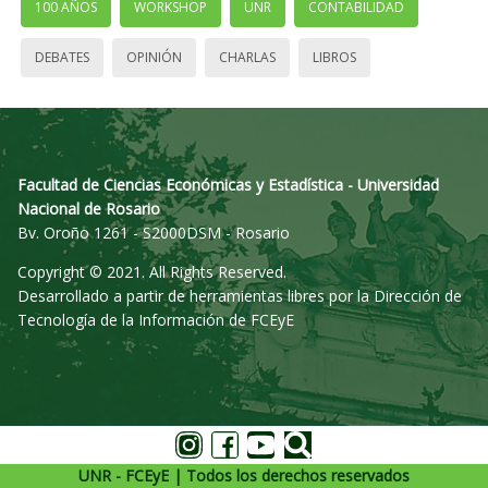
100 AÑOS
WORKSHOP
UNR
CONTABILIDAD
DEBATES
OPINIÓN
CHARLAS
LIBROS
Facultad de Ciencias Económicas y Estadística - Universidad
Nacional de Rosario
Bv. Oroño 1261 - S2000DSM - Rosario
Copyright © 2021. All Rights Reserved.
Desarrollado a partir de herramientas libres por la Dirección de
Tecnología de la Información de FCEyE
UNR - FCEyE | Todos los derechos reservados