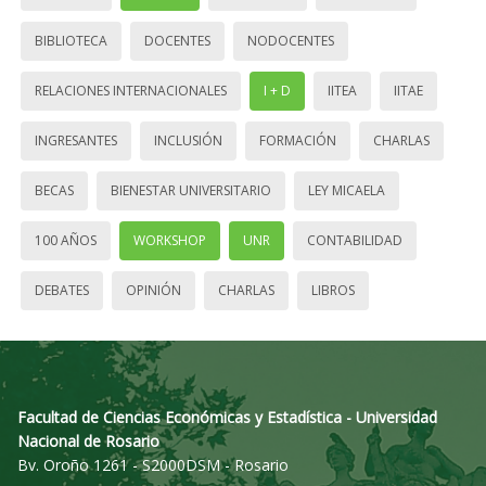
BIBLIOTECA
DOCENTES
NODOCENTES
RELACIONES INTERNACIONALES
I + D
IITEA
IITAE
INGRESANTES
INCLUSIÓN
FORMACIÓN
CHARLAS
BECAS
BIENESTAR UNIVERSITARIO
LEY MICAELA
100 AÑOS
WORKSHOP
UNR
CONTABILIDAD
DEBATES
OPINIÓN
CHARLAS
LIBROS
Facultad de Ciencias Económicas y Estadística - Universidad
Nacional de Rosario
Bv. Oroño 1261 - S2000DSM - Rosario