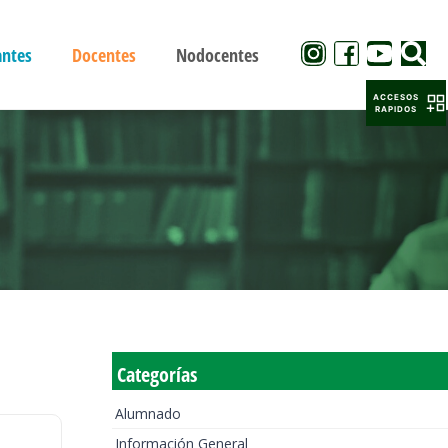
antes
Docentes
Nodocentes
ACCESOS
RAPIDOS
Categorías
Alumnado
Información General