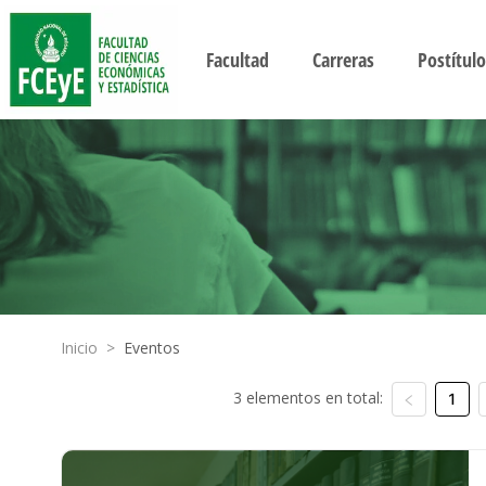
Facultad
Carreras
Postítulo
Inicio
>
Eventos
3 elementos en total:
1