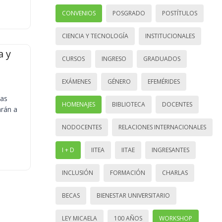
CONVENIOS
POSGRADO
POSTÍTULOS
CIENCIA Y TECNOLOGÍA
INSTITUCIONALES
a y
CURSOS
INGRESO
GRADUADOS
EXÁMENES
GÉNERO
EFEMÉRIDES
ias
HOMENAJES
BIBLIOTECA
DOCENTES
arán a
NODOCENTES
RELACIONES INTERNACIONALES
I + D
IITEA
IITAE
INGRESANTES
INCLUSIÓN
FORMACIÓN
CHARLAS
BECAS
BIENESTAR UNIVERSITARIO
LEY MICAELA
100 AÑOS
WORKSHOP