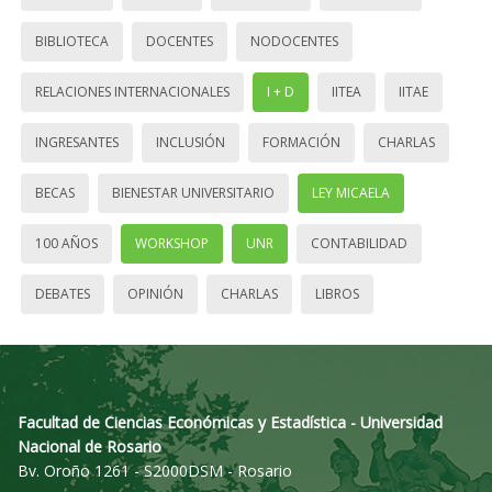
BIBLIOTECA
DOCENTES
NODOCENTES
RELACIONES INTERNACIONALES
I + D
IITEA
IITAE
INGRESANTES
INCLUSIÓN
FORMACIÓN
CHARLAS
BECAS
BIENESTAR UNIVERSITARIO
LEY MICAELA
100 AÑOS
WORKSHOP
UNR
CONTABILIDAD
DEBATES
OPINIÓN
CHARLAS
LIBROS
Facultad de Ciencias Económicas y Estadística - Universidad
Nacional de Rosario
Bv. Oroño 1261 - S2000DSM - Rosario