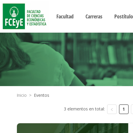
Facultad
Carreras
Postítulo
Inicio
>
Eventos
3 elementos en total:
1