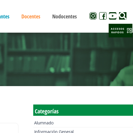
antes
Docentes
Nodocentes
ACCESOS
RAPIDOS
Categorías
Alumnado
Información General