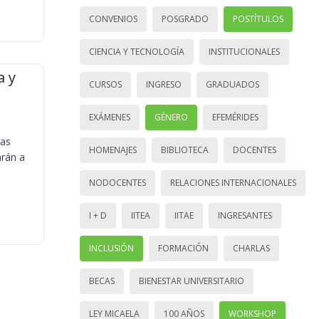
CONVENIOS
POSGRADO
POSTÍTULOS
CIENCIA Y TECNOLOGÍA
INSTITUCIONALES
a y
CURSOS
INGRESO
GRADUADOS
EXÁMENES
GÉNERO
EFEMÉRIDES
ias
HOMENAJES
BIBLIOTECA
DOCENTES
arán a
NODOCENTES
RELACIONES INTERNACIONALES
I + D
IITEA
IITAE
INGRESANTES
INCLUSIÓN
FORMACIÓN
CHARLAS
BECAS
BIENESTAR UNIVERSITARIO
LEY MICAELA
100 AÑOS
WORKSHOP