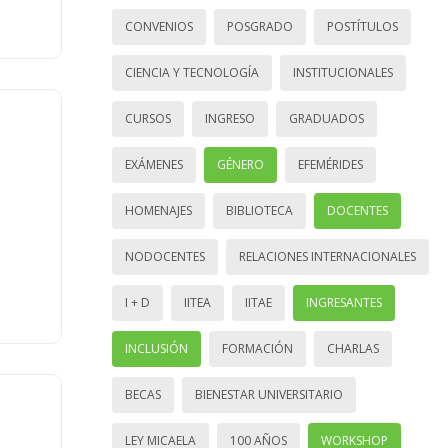
CONVENIOS
POSGRADO
POSTÍTULOS
CIENCIA Y TECNOLOGÍA
INSTITUCIONALES
CURSOS
INGRESO
GRADUADOS
EXÁMENES
GÉNERO
EFEMÉRIDES
HOMENAJES
BIBLIOTECA
DOCENTES
NODOCENTES
RELACIONES INTERNACIONALES
I + D
IITEA
IITAE
INGRESANTES
INCLUSIÓN
FORMACIÓN
CHARLAS
BECAS
BIENESTAR UNIVERSITARIO
LEY MICAELA
100 AÑOS
WORKSHOP