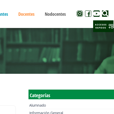
antes
Docentes
Nodocentes
ACCESOS
RAPIDOS
Categorías
Alumnado
Información General