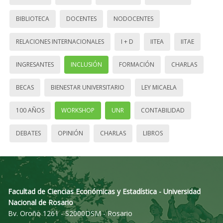
BIBLIOTECA
DOCENTES
NODOCENTES
RELACIONES INTERNACIONALES
I + D
IITEA
IITAE
INGRESANTES
INCLUSIÓN
FORMACIÓN
CHARLAS
BECAS
BIENESTAR UNIVERSITARIO
LEY MICAELA
100 AÑOS
WORKSHOP
UNR
CONTABILIDAD
DEBATES
OPINIÓN
CHARLAS
LIBROS
Facultad de Ciencias Económicas y Estadística - Universidad
Nacional de Rosario
Bv. Oroño 1261 - S2000DSM - Rosario