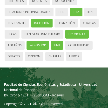
BIBLIOTECA
DOCENTES
NODOCENTES
RELACIONES INTERNACIONALES
I + D
IITEA
IITAE
INGRESANTES
INCLUSIÓN
FORMACIÓN
CHARLAS
BECAS
BIENESTAR UNIVERSITARIO
LEY MICAELA
100 AÑOS
WORKSHOP
UNR
CONTABILIDAD
DEBATES
OPINIÓN
CHARLAS
LIBROS
Facultad de Ciencias Económicas y Estadística - Universidad
Nacional de Rosario
Bv. Oroño 1261 - S2000DSM - Rosario
Copyright © 2021. All Rights Reserved.