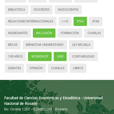
BIBLIOTECA
DOCENTES
NODOCENTES
RELACIONES INTERNACIONALES
I + D
IITEA
IITAE
INGRESANTES
INCLUSIÓN
FORMACIÓN
CHARLAS
BECAS
BIENESTAR UNIVERSITARIO
LEY MICAELA
100 AÑOS
WORKSHOP
UNR
CONTABILIDAD
DEBATES
OPINIÓN
CHARLAS
LIBROS
Facultad de Ciencias Económicas y Estadística - Universidad
Nacional de Rosario
Bv. Oroño 1261 - S2000DSM - Rosario