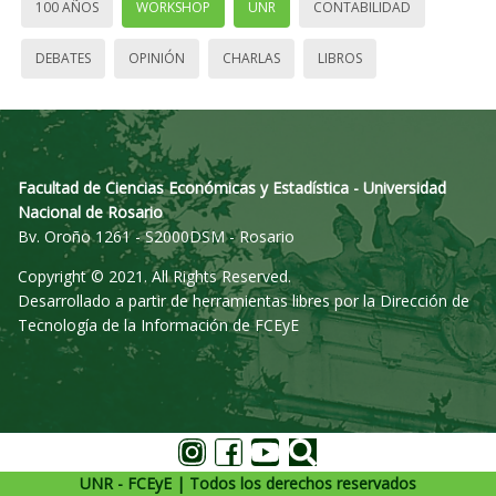
100 AÑOS
WORKSHOP
UNR
CONTABILIDAD
DEBATES
OPINIÓN
CHARLAS
LIBROS
Facultad de Ciencias Económicas y Estadística - Universidad
Nacional de Rosario
Bv. Oroño 1261 - S2000DSM - Rosario
Copyright © 2021. All Rights Reserved.
Desarrollado a partir de herramientas libres por la Dirección de
Tecnología de la Información de FCEyE
UNR - FCEyE | Todos los derechos reservados