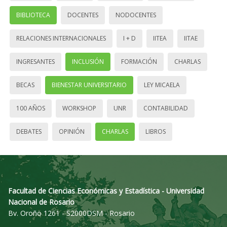
BIBLIOTECA
DOCENTES
NODOCENTES
RELACIONES INTERNACIONALES
I + D
IITEA
IITAE
INGRESANTES
INCLUSIÓN
FORMACIÓN
CHARLAS
BECAS
BIENESTAR UNIVERSITARIO
LEY MICAELA
100 AÑOS
WORKSHOP
UNR
CONTABILIDAD
DEBATES
OPINIÓN
CHARLAS
LIBROS
Facultad de Ciencias Económicas y Estadística - Universidad
Nacional de Rosario
Bv. Oroño 1261 - S2000DSM - Rosario