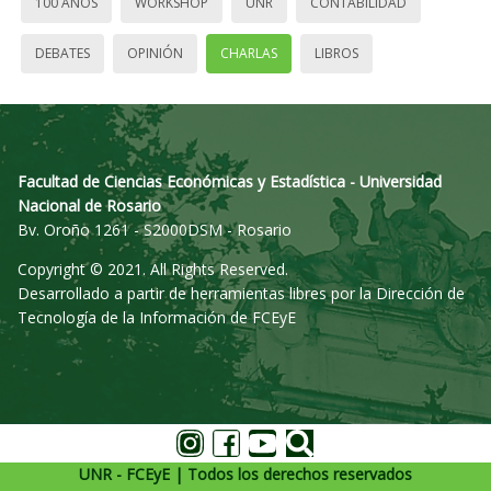
100 AÑOS
WORKSHOP
UNR
CONTABILIDAD
DEBATES
OPINIÓN
CHARLAS
LIBROS
Facultad de Ciencias Económicas y Estadística - Universidad
Nacional de Rosario
Bv. Oroño 1261 - S2000DSM - Rosario
Copyright © 2021. All Rights Reserved.
Desarrollado a partir de herramientas libres por la Dirección de
Tecnología de la Información de FCEyE
UNR - FCEyE | Todos los derechos reservados