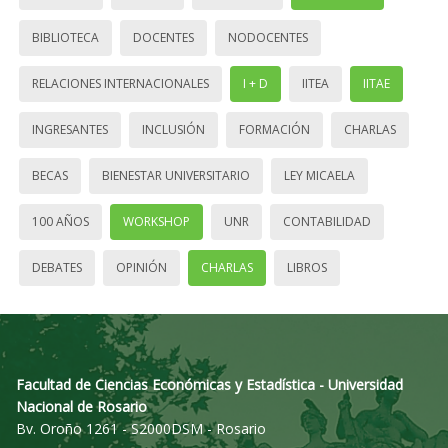
BIBLIOTECA
DOCENTES
NODOCENTES
RELACIONES INTERNACIONALES
I + D
IITEA
IITAE
INGRESANTES
INCLUSIÓN
FORMACIÓN
CHARLAS
BECAS
BIENESTAR UNIVERSITARIO
LEY MICAELA
100 AÑOS
WORKSHOP
UNR
CONTABILIDAD
DEBATES
OPINIÓN
CHARLAS
LIBROS
Facultad de Ciencias Económicas y Estadística - Universidad
Nacional de Rosario
Bv. Oroño 1261 - S2000DSM - Rosario