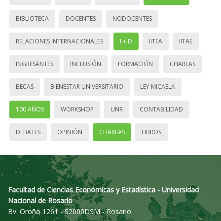
BIBLIOTECA
DOCENTES
NODOCENTES
RELACIONES INTERNACIONALES
I + D
IITEA
IITAE
INGRESANTES
INCLUSIÓN
FORMACIÓN
CHARLAS
BECAS
BIENESTAR UNIVERSITARIO
LEY MICAELA
100 AÑOS
WORKSHOP
UNR
CONTABILIDAD
DEBATES
OPINIÓN
CHARLAS
LIBROS
Facultad de Ciencias Económicas y Estadística - Universidad
Nacional de Rosario
Bv. Oroño 1261 - S2000DSM - Rosario