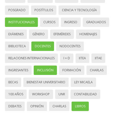
POSGRADO
POSTÍTULOS
CIENCIA Y TECNOLOGÍA
INSTITUCIONALES
CURSOS
INGRESO
GRADUADOS
EXÁMENES
GÉNERO
EFEMÉRIDES
HOMENAJES
BIBLIOTECA
DOCENTES
NODOCENTES
RELACIONES INTERNACIONALES
I + D
IITEA
IITAE
INGRESANTES
INCLUSIÓN
FORMACIÓN
CHARLAS
BECAS
BIENESTAR UNIVERSITARIO
LEY MICAELA
100 AÑOS
WORKSHOP
UNR
CONTABILIDAD
DEBATES
OPINIÓN
CHARLAS
LIBROS