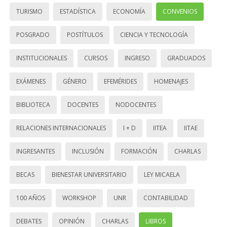
TURISMO
ESTADÍSTICA
ECONOMÍA
CONVENIOS
POSGRADO
POSTÍTULOS
CIENCIA Y TECNOLOGÍA
INSTITUCIONALES
CURSOS
INGRESO
GRADUADOS
EXÁMENES
GÉNERO
EFEMÉRIDES
HOMENAJES
BIBLIOTECA
DOCENTES
NODOCENTES
RELACIONES INTERNACIONALES
I + D
IITEA
IITAE
INGRESANTES
INCLUSIÓN
FORMACIÓN
CHARLAS
BECAS
BIENESTAR UNIVERSITARIO
LEY MICAELA
100 AÑOS
WORKSHOP
UNR
CONTABILIDAD
DEBATES
OPINIÓN
CHARLAS
LIBROS