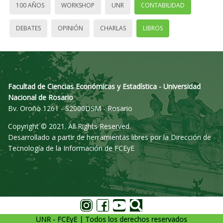
100 AÑOS
WORKSHOP
UNR
CONTABILIDAD
DEBATES
OPINIÓN
CHARLAS
LIBROS
Facultad de Ciencias Económicas y Estadística - Universidad
Nacional de Rosario
Bv. Oroño 1261 - S2000DSM - Rosario
Copyright © 2021. All Rights Reserved.
Desarrollado a partir de herramientas libres por la Dirección de
Tecnología de la Información de FCEyE
UNR - FCEyE | Todos los derechos reservados