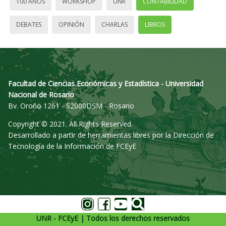
100 AÑOS
WORKSHOP
UNR
CONTABILIDAD
DEBATES
OPINIÓN
CHARLAS
LIBROS
Facultad de Ciencias Económicas y Estadística - Universidad
Nacional de Rosario
Bv. Oroño 1261 - S2000DSM - Rosario
Copyright © 2021. All Rights Reserved.
Desarrollado a partir de herramientas libres por la Dirección de
Tecnología de la Información de FCEyE
UNR - FCEyE | Todos los derechos reservados