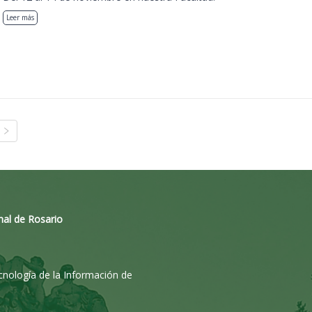
Leer más
nal de Rosario
ecnología de la Información de