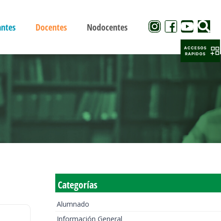
antes
Docentes
Nodocentes
ACCESOS
RAPIDOS
Categorías
Alumnado
Información General