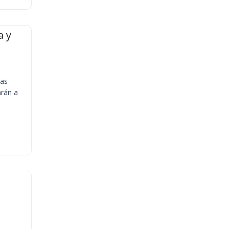
a y
ias
arán a