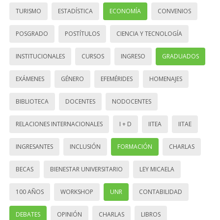
TURISMO
ESTADÍSTICA
ECONOMÍA
CONVENIOS
POSGRADO
POSTÍTULOS
CIENCIA Y TECNOLOGÍA
INSTITUCIONALES
CURSOS
INGRESO
GRADUADOS
EXÁMENES
GÉNERO
EFEMÉRIDES
HOMENAJES
BIBLIOTECA
DOCENTES
NODOCENTES
RELACIONES INTERNACIONALES
I + D
IITEA
IITAE
INGRESANTES
INCLUSIÓN
FORMACIÓN
CHARLAS
BECAS
BIENESTAR UNIVERSITARIO
LEY MICAELA
100 AÑOS
WORKSHOP
UNR
CONTABILIDAD
DEBATES
OPINIÓN
CHARLAS
LIBROS