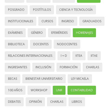
POSGRADO
POSTÍTULOS
CIENCIA Y TECNOLOGÍA
INSTITUCIONALES
CURSOS
INGRESO
GRADUADOS
EXÁMENES
GÉNERO
EFEMÉRIDES
HOMENAJES
BIBLIOTECA
DOCENTES
NODOCENTES
RELACIONES INTERNACIONALES
I + D
IITEA
IITAE
INGRESANTES
INCLUSIÓN
FORMACIÓN
CHARLAS
BECAS
BIENESTAR UNIVERSITARIO
LEY MICAELA
100 AÑOS
WORKSHOP
UNR
CONTABILIDAD
DEBATES
OPINIÓN
CHARLAS
LIBROS