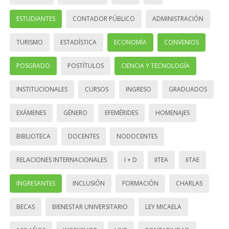
ESTUDIANTES
CONTADOR PÚBLICO
ADMINISTRACIÓN
TURISMO
ESTADÍSTICA
ECONOMÍA
CONVENIOS
POSGRADO
POSTÍTULOS
CIENCIA Y TECNOLOGÍA
INSTITUCIONALES
CURSOS
INGRESO
GRADUADOS
EXÁMENES
GÉNERO
EFEMÉRIDES
HOMENAJES
BIBLIOTECA
DOCENTES
NODOCENTES
RELACIONES INTERNACIONALES
I + D
IITEA
IITAE
INGRESANTES
INCLUSIÓN
FORMACIÓN
CHARLAS
BECAS
BIENESTAR UNIVERSITARIO
LEY MICAELA