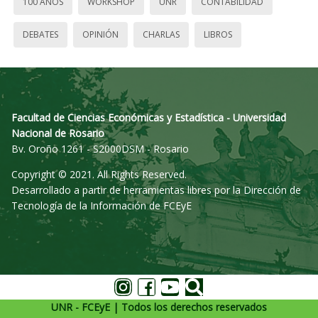
100 AÑOS
WORKSHOP
UNR
CONTABILIDAD
DEBATES
OPINIÓN
CHARLAS
LIBROS
Facultad de Ciencias Económicas y Estadística - Universidad
Nacional de Rosario
Bv. Oroño 1261 - S2000DSM - Rosario
Copyright © 2021. All Rights Reserved.
Desarrollado a partir de herramientas libres por la Dirección de
Tecnología de la Información de FCEyE
UNR - FCEyE | Todos los derechos reservados