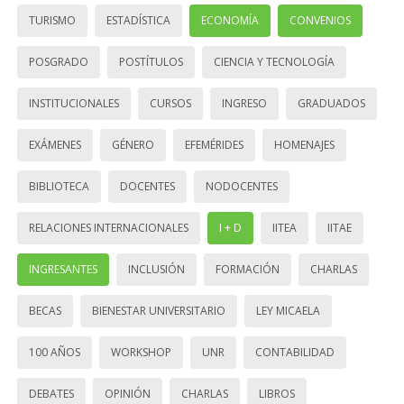
TURISMO
ESTADÍSTICA
ECONOMÍA
CONVENIOS
POSGRADO
POSTÍTULOS
CIENCIA Y TECNOLOGÍA
INSTITUCIONALES
CURSOS
INGRESO
GRADUADOS
EXÁMENES
GÉNERO
EFEMÉRIDES
HOMENAJES
BIBLIOTECA
DOCENTES
NODOCENTES
RELACIONES INTERNACIONALES
I + D
IITEA
IITAE
INGRESANTES
INCLUSIÓN
FORMACIÓN
CHARLAS
BECAS
BIENESTAR UNIVERSITARIO
LEY MICAELA
100 AÑOS
WORKSHOP
UNR
CONTABILIDAD
DEBATES
OPINIÓN
CHARLAS
LIBROS