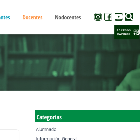
antes
Docentes
Nodocentes
ACCESOS
RAPIDOS
Categorías
Alumnado
Información General