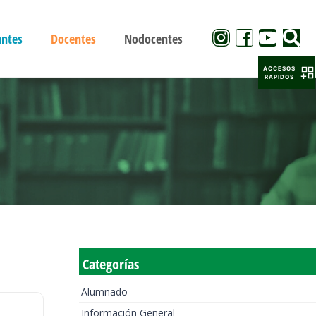
antes
Docentes
Nodocentes
ACCESOS
RAPIDOS
Categorías
Alumnado
Información General