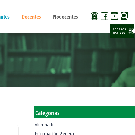
antes
Docentes
Nodocentes
ACCESOS
RAPIDOS
Categorías
Alumnado
Información General