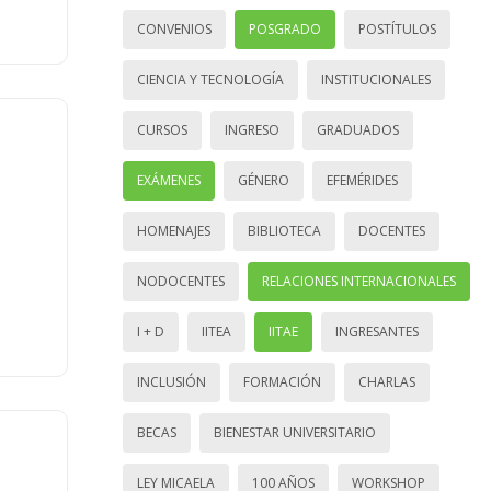
CONVENIOS
POSGRADO
POSTÍTULOS
CIENCIA Y TECNOLOGÍA
INSTITUCIONALES
CURSOS
INGRESO
GRADUADOS
EXÁMENES
GÉNERO
EFEMÉRIDES
HOMENAJES
BIBLIOTECA
DOCENTES
NODOCENTES
RELACIONES INTERNACIONALES
I + D
IITEA
IITAE
INGRESANTES
INCLUSIÓN
FORMACIÓN
CHARLAS
BECAS
BIENESTAR UNIVERSITARIO
LEY MICAELA
100 AÑOS
WORKSHOP