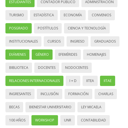
ESTUDIANTES
CONTADOR PÚBLICO
ADMINISTRACIÓN
TURISMO
ESTADÍSTICA
ECONOMÍA
CONVENIOS
POSGRADO
POSTÍTULOS
CIENCIA Y TECNOLOGÍA
INSTITUCIONALES
CURSOS
INGRESO
GRADUADOS
EXÁMENES
GÉNERO
EFEMÉRIDES
HOMENAJES
BIBLIOTECA
DOCENTES
NODOCENTES
RELACIONES INTERNACIONALES
I + D
IITEA
IITAE
INGRESANTES
INCLUSIÓN
FORMACIÓN
CHARLAS
BECAS
BIENESTAR UNIVERSITARIO
LEY MICAELA
100 AÑOS
WORKSHOP
UNR
CONTABILIDAD