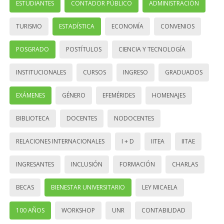
ESTUDIANTES
CONTADOR PÚBLICO
ADMINISTRACIÓN
TURISMO
ESTADÍSTICA
ECONOMÍA
CONVENIOS
POSGRADO
POSTÍTULOS
CIENCIA Y TECNOLOGÍA
INSTITUCIONALES
CURSOS
INGRESO
GRADUADOS
EXÁMENES
GÉNERO
EFEMÉRIDES
HOMENAJES
BIBLIOTECA
DOCENTES
NODOCENTES
RELACIONES INTERNACIONALES
I + D
IITEA
IITAE
INGRESANTES
INCLUSIÓN
FORMACIÓN
CHARLAS
BECAS
BIENESTAR UNIVERSITARIO
LEY MICAELA
100 AÑOS
WORKSHOP
UNR
CONTABILIDAD