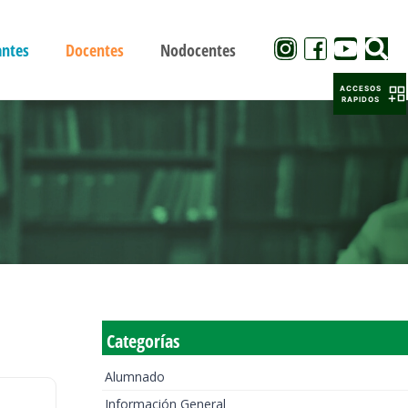
antes
Docentes
Nodocentes
ACCESOS
RAPIDOS
Categorías
Alumnado
Información General