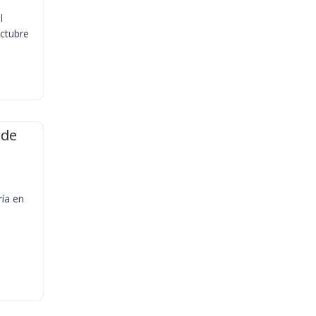
l
octubre
 de
ría en