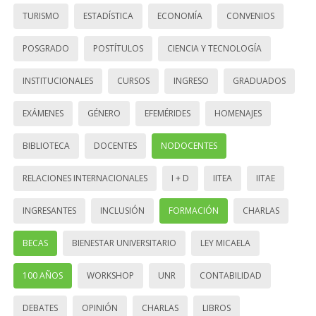
TURISMO
ESTADÍSTICA
ECONOMÍA
CONVENIOS
POSGRADO
POSTÍTULOS
CIENCIA Y TECNOLOGÍA
INSTITUCIONALES
CURSOS
INGRESO
GRADUADOS
EXÁMENES
GÉNERO
EFEMÉRIDES
HOMENAJES
BIBLIOTECA
DOCENTES
NODOCENTES
RELACIONES INTERNACIONALES
I + D
IITEA
IITAE
INGRESANTES
INCLUSIÓN
FORMACIÓN
CHARLAS
BECAS
BIENESTAR UNIVERSITARIO
LEY MICAELA
100 AÑOS
WORKSHOP
UNR
CONTABILIDAD
DEBATES
OPINIÓN
CHARLAS
LIBROS