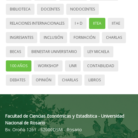
BIBLIOTECA
DOCENTES
NODOCENTES
RELACIONES INTERNACIONALES
I + D
IITEA
IITAE
INGRESANTES
INCLUSIÓN
FORMACIÓN
CHARLAS
BECAS
BIENESTAR UNIVERSITARIO
LEY MICAELA
100 AÑOS
WORKSHOP
UNR
CONTABILIDAD
DEBATES
OPINIÓN
CHARLAS
LIBROS
Facultad de Ciencias Económicas y Estadística - Universidad
Nacional de Rosario
Bv. Oroño 1261 - S2000DSM - Rosario