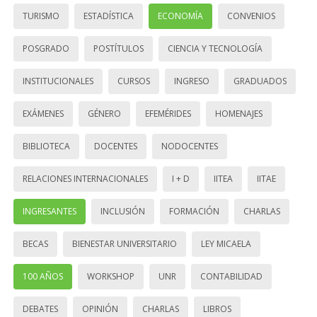
TURISMO
ESTADÍSTICA
ECONOMÍA
CONVENIOS
POSGRADO
POSTÍTULOS
CIENCIA Y TECNOLOGÍA
INSTITUCIONALES
CURSOS
INGRESO
GRADUADOS
EXÁMENES
GÉNERO
EFEMÉRIDES
HOMENAJES
BIBLIOTECA
DOCENTES
NODOCENTES
RELACIONES INTERNACIONALES
I + D
IITEA
IITAE
INGRESANTES
INCLUSIÓN
FORMACIÓN
CHARLAS
BECAS
BIENESTAR UNIVERSITARIO
LEY MICAELA
100 AÑOS
WORKSHOP
UNR
CONTABILIDAD
DEBATES
OPINIÓN
CHARLAS
LIBROS