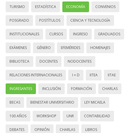
TURISMO
ESTADÍSTICA
ECONOMÍA
CONVENIOS
POSGRADO
POSTÍTULOS
CIENCIA Y TECNOLOGÍA
INSTITUCIONALES
CURSOS
INGRESO
GRADUADOS
EXÁMENES
GÉNERO
EFEMÉRIDES
HOMENAJES
BIBLIOTECA
DOCENTES
NODOCENTES
RELACIONES INTERNACIONALES
I + D
IITEA
IITAE
INGRESANTES
INCLUSIÓN
FORMACIÓN
CHARLAS
BECAS
BIENESTAR UNIVERSITARIO
LEY MICAELA
100 AÑOS
WORKSHOP
UNR
CONTABILIDAD
DEBATES
OPINIÓN
CHARLAS
LIBROS