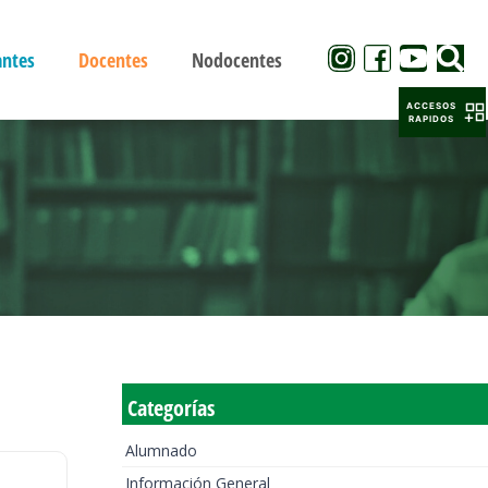
antes
Docentes
Nodocentes
ACCESOS
RAPIDOS
Categorías
Alumnado
Información General