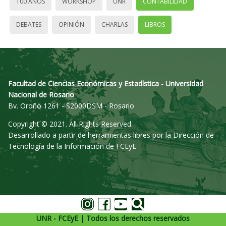
100 AÑOS
WORKSHOP
UNR
CONTABILIDAD
DEBATES
OPINIÓN
CHARLAS
LIBROS
Facultad de Ciencias Económicas y Estadística - Universidad
Nacional de Rosario
Bv. Oroño 1261 - S2000DSM - Rosario
Copyright © 2021. All Rights Reserved.
Desarrollado a partir de herramientas libres por la Dirección de
Tecnología de la Información de FCEyE
UNR - FCEyE | Todos los derechos reservados