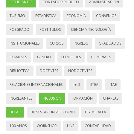
ESTUDIANTES
CONTADOR PÚBLICO
ADMINISTRACIÓN
TURISMO
ESTADÍSTICA
ECONOMÍA
CONVENIOS
POSGRADO
POSTÍTULOS
CIENCIA Y TECNOLOGÍA
INSTITUCIONALES
CURSOS
INGRESO
GRADUADOS
EXÁMENES
GÉNERO
EFEMÉRIDES
HOMENAJES
BIBLIOTECA
DOCENTES
NODOCENTES
RELACIONES INTERNACIONALES
I + D
IITEA
IITAE
INGRESANTES
INCLUSIÓN
FORMACIÓN
CHARLAS
BECAS
BIENESTAR UNIVERSITARIO
LEY MICAELA
100 AÑOS
WORKSHOP
UNR
CONTABILIDAD