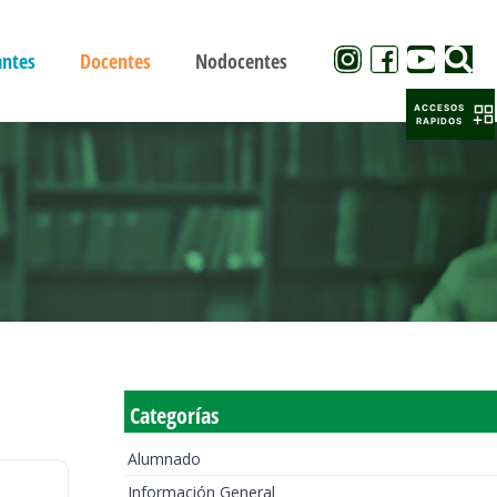
antes
Docentes
Nodocentes
ACCESOS
RAPIDOS
Categorías
Alumnado
Información General