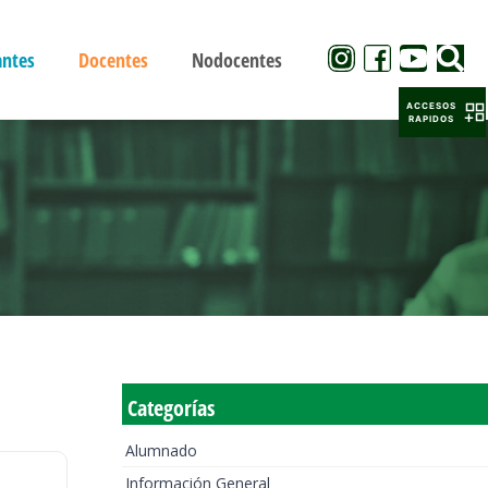
antes
Docentes
Nodocentes
ACCESOS
RAPIDOS
Categorías
Alumnado
Información General